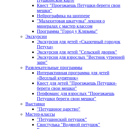
Пушкинской карте
Квест "Проезжаешь Петушки-береги свои
мешки"
Нейрографика на шоппере
"Малахитовая шкатулка" лекция о
минералах с мастер классом
Программа "Город у Клязьмы"
Экскурсии
Экскурсия для детей «Сказочный городок
Петуха»
Экскурсия для детей "Сельский дворик"
Экскурсия для взрослых "Вестник утренней
зари"
Развлекательные программы
Интерактивная программа для детей
«Веселый курятник»
Квест для детей "Проезжаешь Петушки-
береги свои мешки"
Перфоманс для взрослых "Проезжаешь
Петушки береги свои мешки"
Выставки
"Петушиное царство"
Мастер-классы
"Петушинский петушок"
Свистулька "Водяной петушок"