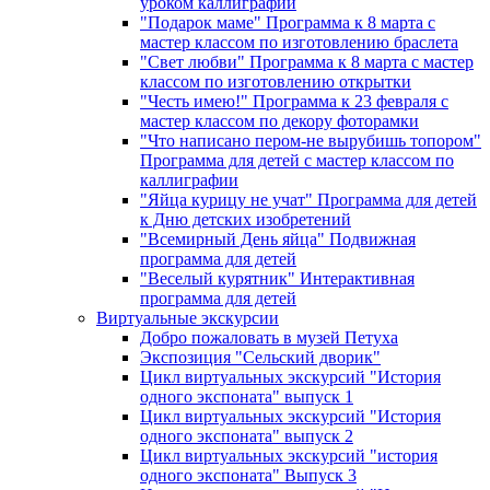
уроком каллиграфии
"Подарок маме" Программа к 8 марта с
мастер классом по изготовлению браслета
"Свет любви" Программа к 8 марта с мастер
классом по изготовлению открытки
"Честь имею!" Программа к 23 февраля с
мастер классом по декору фоторамки
"Что написано пером-не вырубишь топором"
Программа для детей с мастер классом по
каллиграфии
"Яйца курицу не учат" Программа для детей
к Дню детских изобретений
"Всемирный День яйца" Подвижная
программа для детей
"Веселый курятник" Интерактивная
программа для детей
Виртуальные экскурсии
Добро пожаловать в музей Петуха
Экспозиция "Сельский дворик"
Цикл виртуальных экскурсий "История
одного экспоната" выпуск 1
Цикл виртуальных экскурсий "История
одного экспоната" выпуск 2
Цикл виртуальных экскурсий "история
одного экспоната" Выпуск 3