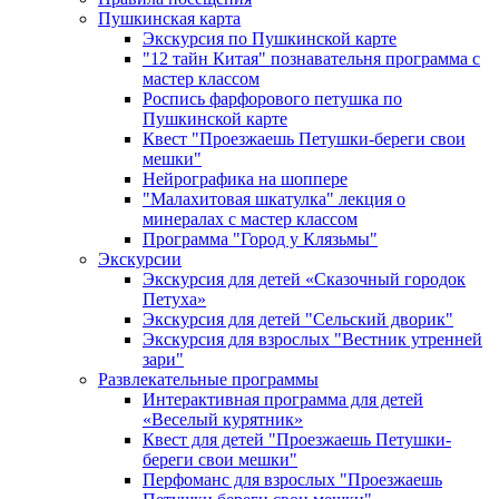
Пушкинская карта
Экскурсия по Пушкинской карте
"12 тайн Китая" познавательня программа с
мастер классом
Роспись фарфорового петушка по
Пушкинской карте
Квест "Проезжаешь Петушки-береги свои
мешки"
Нейрографика на шоппере
"Малахитовая шкатулка" лекция о
минералах с мастер классом
Программа "Город у Клязьмы"
Экскурсии
Экскурсия для детей «Сказочный городок
Петуха»
Экскурсия для детей "Сельский дворик"
Экскурсия для взрослых "Вестник утренней
зари"
Развлекательные программы
Интерактивная программа для детей
«Веселый курятник»
Квест для детей "Проезжаешь Петушки-
береги свои мешки"
Перфоманс для взрослых "Проезжаешь