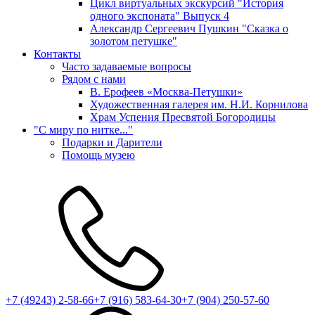
Цикл виртуальных экскурсий "История
одного экспоната" Выпуск 4
Александр Сергеевич Пушкин "Сказка о
золотом петушке"
Контакты
Часто задаваемые вопросы
Рядом с нами
В. Ерофеев «Москва-Петушки»
Художественная галерея им. Н.И. Корнилова
Храм Успения Пресвятой Богородицы
"С миру по нитке..."
Подарки и Дарители
Помощь музею
+7 (49243) 2-58-66
+7 (916) 583-64-30
+7 (904) 250-57-60