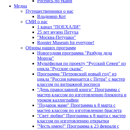
Роспись по ткани
Медиа
Путешественники о нас
Владимир Кот
СМИ о нас
1 канал "ПОЕХАЛИ"
25 лет музею Петуха
"Москва-Петушки"
Rooster Museum for everyone!
Обзоры наших программ
Новогодняя программа "Разбуди деда
Мороза"
Мультфильм по проекту "Русский Север" из
цикла "Русские сказы"
Программа "Петровский новый год" из
цикла "Россия начинается с Петра" с мастер
классом по витражной росписи
"День православной книги" Программа с
мастер классом по изготовлению блокнота и
уроком каллиграфии
"Подарок маме" Программа к 8 марта с
мастер классом по изготовлению браслета
"Свет любви" Программа к 8 марта с мастер
классом по изготовлению открытки
"Честь имею!" Программа к 23 февраля с