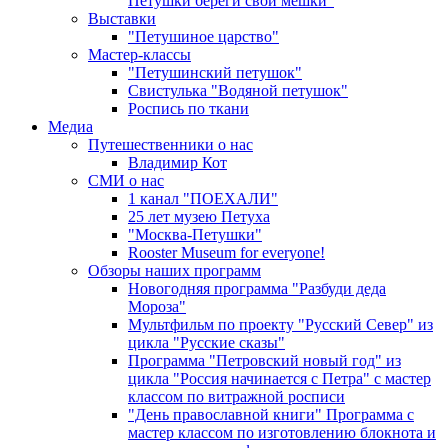
Петушки береги свои мешки"
Выставки
"Петушиное царство"
Мастер-классы
"Петушинский петушок"
Свистулька "Водяной петушок"
Роспись по ткани
Медиа
Путешественники о нас
Владимир Кот
СМИ о нас
1 канал "ПОЕХАЛИ"
25 лет музею Петуха
"Москва-Петушки"
Rooster Museum for everyone!
Обзоры наших программ
Новогодняя программа "Разбуди деда
Мороза"
Мультфильм по проекту "Русский Север" из
цикла "Русские сказы"
Программа "Петровский новый год" из
цикла "Россия начинается с Петра" с мастер
классом по витражной росписи
"День православной книги" Программа с
мастер классом по изготовлению блокнота и