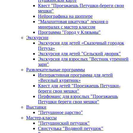
Пушкинской карте
Квест "Проезжаешь Петушки-береги свои
мешки"
Нейрографика на шоппере
"Малахитовая шкатулка" лекция о
минералах с мастер классом
Программа "Город у Клязьмы"
Экскурсии
Экскурсия для детей «Сказочный городок
Петуха»
Экскурсия для детей "Сельский дворик"
Экскурсия для взрослых "Вестник утренней
зари"
Развлекательные программы
Интерактивная программа для детей
«Веселый курятник»
Квест для детей "Проезжаешь Петушки-
береги свои мешки"
Перфоманс для взрослых "Проезжаешь
Петушки береги свои мешки"
Выставки
"Петушиное царство"
Мастер-классы
"Петушинский петушок"
Свистулька "Водяной петушок"