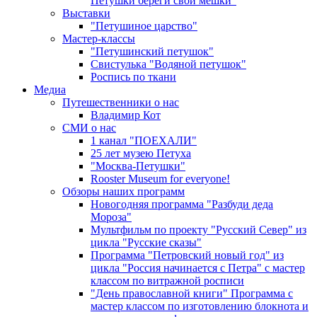
Петушки береги свои мешки"
Выставки
"Петушиное царство"
Мастер-классы
"Петушинский петушок"
Свистулька "Водяной петушок"
Роспись по ткани
Медиа
Путешественники о нас
Владимир Кот
СМИ о нас
1 канал "ПОЕХАЛИ"
25 лет музею Петуха
"Москва-Петушки"
Rooster Museum for everyone!
Обзоры наших программ
Новогодняя программа "Разбуди деда
Мороза"
Мультфильм по проекту "Русский Север" из
цикла "Русские сказы"
Программа "Петровский новый год" из
цикла "Россия начинается с Петра" с мастер
классом по витражной росписи
"День православной книги" Программа с
мастер классом по изготовлению блокнота и