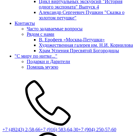
Цикл виртуальных экскурсий "История
одного экспоната" Выпуск 4
Александр Сергеевич Пушкин "Сказка о
золотом петушке"
Контакты
Часто задаваемые вопросы
Рядом с нами
В. Ерофеев «Москва-Петушки»
Художественная галерея им. Н.И. Корнилова
Храм Успения Пресвятой Богородицы
"С миру по нитке..."
Подарки и Дарители
Помощь музею
+7 (49243) 2-58-66
+7 (916) 583-64-30
+7 (904) 250-57-60