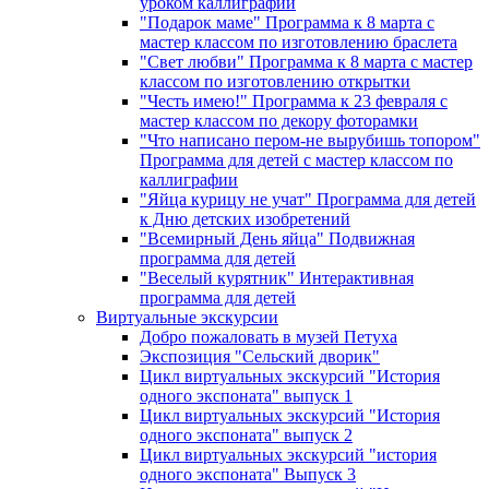
уроком каллиграфии
"Подарок маме" Программа к 8 марта с
мастер классом по изготовлению браслета
"Свет любви" Программа к 8 марта с мастер
классом по изготовлению открытки
"Честь имею!" Программа к 23 февраля с
мастер классом по декору фоторамки
"Что написано пером-не вырубишь топором"
Программа для детей с мастер классом по
каллиграфии
"Яйца курицу не учат" Программа для детей
к Дню детских изобретений
"Всемирный День яйца" Подвижная
программа для детей
"Веселый курятник" Интерактивная
программа для детей
Виртуальные экскурсии
Добро пожаловать в музей Петуха
Экспозиция "Сельский дворик"
Цикл виртуальных экскурсий "История
одного экспоната" выпуск 1
Цикл виртуальных экскурсий "История
одного экспоната" выпуск 2
Цикл виртуальных экскурсий "история
одного экспоната" Выпуск 3