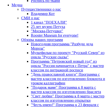
Роспись по ткани
Медиа
Путешественники о нас
Владимир Кот
СМИ о нас
1 канал "ПОЕХАЛИ"
25 лет музею Петуха
"Москва-Петушки"
Rooster Museum for everyone!
Обзоры наших программ
Новогодняя программа "Разбуди деда
Мороза"
Мультфильм по проекту "Русский Север" из
цикла "Русские сказы"
Программа "Петровский новый год" из
цикла "Россия начинается с Петра" с мастер
классом по витражной росписи
"День православной книги" Программа с
мастер классом по изготовлению блокнота и
уроком каллиграфии
"Подарок маме" Программа к 8 марта с
мастер классом по изготовлению браслета
"Свет любви" Программа к 8 марта с мастер
классом по изготовлению открытки
"Честь имею!" Программа к 23 февраля с